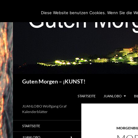
Zum
Inhalt
Diese Website benutzen Cookies. Wenn Sie die W
springen
Suchen
Guten Morgen – ¡KUNST!
STARTSEITE
JUANLOBO
BI
JUANLOBO Wolfgang Graf
Kalenderblätter
STARTSEITE
MORGENBI
JUANLOBO