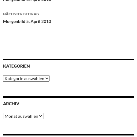
o
r
p
e
I
k
p
s
n
NÄCHSTER BEITRAG
t
Morgenbild 5. April 2010
KATEGORIEN
Kategorien
ARCHIV
Archiv