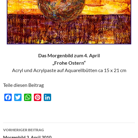
Das Morgenbild zum 4. April
„Frohe Ostern“
Acryl und Acrylpaste auf Aquarellbütten ca 15 x 21 cm
Teile diesen Beitrag
F
T
W
P
L
a
w
h
i
i
c
i
a
n
n
e
t
t
t
k
Beitragsnavigation
b
t
s
e
e
VORHERIGER BEITRAG
o
e
A
r
d
Morgenbild 3. April 2010