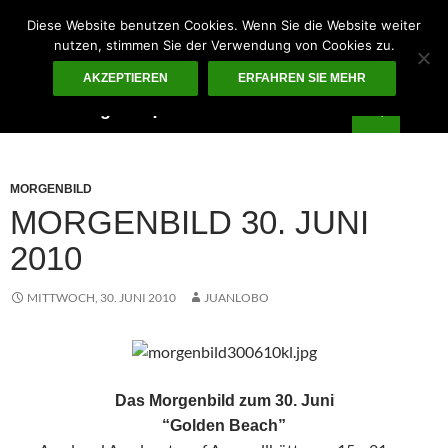
Zum
Diese Website benutzen Cookies. Wenn Sie die Website weiter
Inhalt
nutzen, stimmen Sie der Verwendung von Cookies zu.
springen
AKZEPTIEREN
ERFAHREN SIE MEHR
Suchen
Guten Morgen – ¡KUNST!
PRIMÄR
MENÜ
MORGENBILD
MORGENBILD 30. JUNI
2010
MITTWOCH, 30. JUNI 2010
JUANLOBO
Das Morgenbild zum 30. Juni
“Golden Beach”