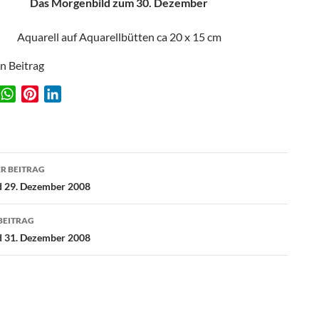
Das Morgenbild zum 30. Dezember
Aquarell auf Aquarellbütten ca 20 x 15 cm
en Beitrag
W
P
L
w
h
i
i
a
n
n
t
t
k
agsnavigation
s
e
e
R BEITRAG
A
r
d
d 29. Dezember 2008
p
e
I
p
s
n
BEITRAG
t
d 31. Dezember 2008