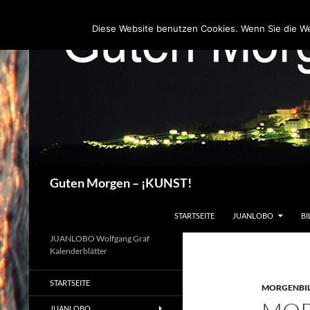
Zum
Inhalt
Diese Website benutzen Cookies. Wenn Sie die W
springen
Suchen
Guten Morgen – ¡KUNST!
STARTSEITE
JUANLOBO
BI
JUANLOBO Wolfgang Graf
Kalenderblätter
STARTSEITE
MORGENBI
JUANLOBO