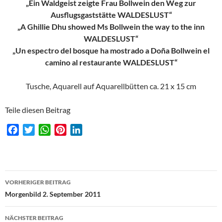
„Ein Waldgeist zeigte Frau Bollwein den Weg zur
Ausflugsgaststätte WALDESLUST“
„A Ghillie Dhu showed Ms Bollwein the way to the inn
WALDESLUST“
„Un espectro del bosque ha mostrado a Doña Bollwein el
camino al restaurante WALDESLUST“
Tusche, Aquarell auf Aquarellbütten ca. 21 x 15 cm
Teile diesen Beitrag
F
T
W
P
L
a
w
h
i
i
c
i
a
n
n
e
t
t
t
k
Beitragsnavigation
b
t
s
e
e
VORHERIGER BEITRAG
o
e
A
r
d
Morgenbild 2. September 2011
o
r
p
e
I
k
p
s
n
NÄCHSTER BEITRAG