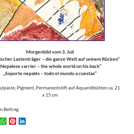
Morgenbild vom 3. Juli
ischer Lastenträger – die ganze Welt auf seinem Rücken“
„Nepalese carrier – the whole world on his back“
„Soporte nepalés – todo el mundo a cuestas“
rylpaste, Pigment, Permanentstift auf Aquarellbütten ca. 21
x 15 cm
en Beitrag
W
P
L
w
h
i
i