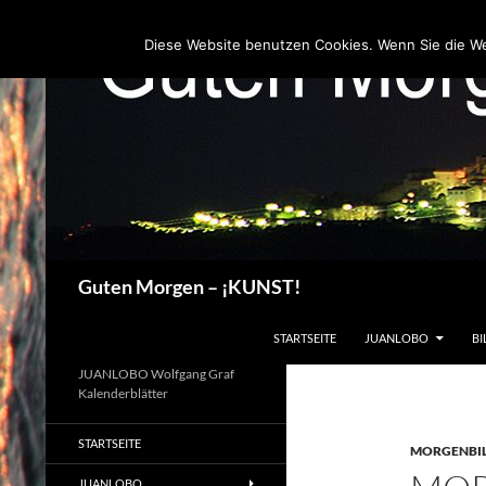
Zum
Inhalt
Diese Website benutzen Cookies. Wenn Sie die W
springen
Suchen
Guten Morgen – ¡KUNST!
STARTSEITE
JUANLOBO
BI
JUANLOBO Wolfgang Graf
Kalenderblätter
STARTSEITE
MORGENBI
JUANLOBO