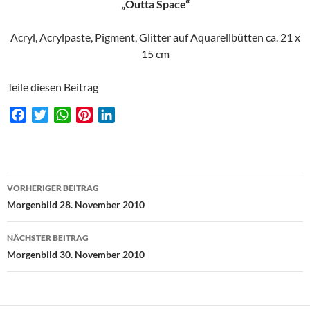
„Outta Space“
Acryl, Acrylpaste, Pigment, Glitter auf Aquarellbütten ca. 21 x
15 cm
Teile diesen Beitrag
F
T
W
P
L
a
w
h
i
i
c
i
a
n
n
e
t
t
t
k
Beitragsnavigation
b
t
s
e
e
VORHERIGER BEITRAG
o
e
A
r
d
Morgenbild 28. November 2010
o
r
p
e
I
k
p
s
n
NÄCHSTER BEITRAG
t
Morgenbild 30. November 2010