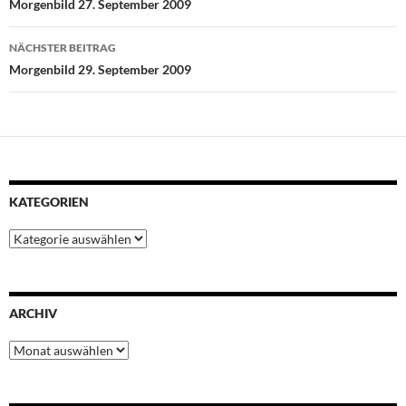
Morgenbild 27. September 2009
o
r
p
e
I
k
p
s
n
NÄCHSTER BEITRAG
t
Morgenbild 29. September 2009
KATEGORIEN
Kategorien
ARCHIV
Archiv