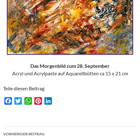
Das Morgenbild zum 28. September
Acryl und Acrylpaste auf Aquarellbütten ca 15 x 21 cm
Teile diesen Beitrag
F
T
W
P
L
a
w
h
i
i
c
i
a
n
n
e
t
t
t
k
Beitragsnavigation
b
t
s
e
e
VORHERIGER BEITRAG
o
e
A
r
d