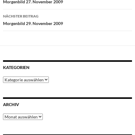
Morgenbild 27. November 2009
o
r
p
e
I
k
p
s
n
NÄCHSTER BEITRAG
t
Morgenbild 29. November 2009
KATEGORIEN
Kategorien
ARCHIV
Archiv