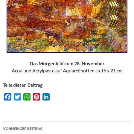
Das Morgenbild zum 28. November
Acryl und Acrylpaste auf Aquarellbütten ca 15 x 21 cm
Teile diesen Beitrag
F
T
W
P
L
a
w
h
i
i
c
i
a
n
n
e
t
t
t
k
Beitragsnavigation
b
t
s
e
e
VORHERIGER BEITRAG
o
e
A
r
d