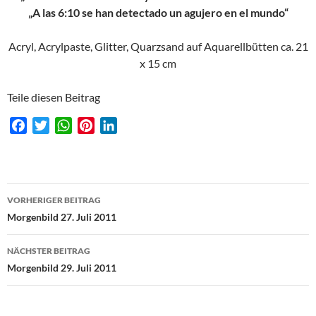
„A las 6:10 se han detectado un agujero en el mundo“
Acryl, Acrylpaste, Glitter, Quarzsand auf Aquarellbütten ca. 21
x 15 cm
Teile diesen Beitrag
F
T
W
P
L
a
w
h
i
i
c
i
a
n
n
e
t
t
t
k
Beitragsnavigation
b
t
s
e
e
VORHERIGER BEITRAG
o
e
A
r
d
Morgenbild 27. Juli 2011
o
r
p
e
I
k
p
s
n
NÄCHSTER BEITRAG
t
Morgenbild 29. Juli 2011