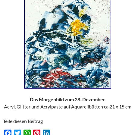
Das Morgenbild zum 28. Dezember
Acryl, Glitter und Acrylpaste auf Aquarellbütten ca 21 x 15 cm
Teile diesen Beitrag
F
T
W
P
L