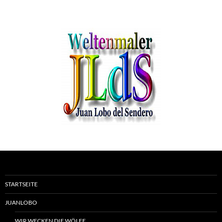
STARTSEITE
JUANLOBO
WIR WECKEN DIE WÖLFE