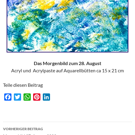
Das Morgenbild zum 28. August
Acryl und Acrylpaste auf Aquarellbütten ca 15 x 21 cm
Teile diesen Beitrag
F
T
W
P
L
a
w
h
i
i
c
i
a
n
n
e
t
t
t
k
Beitragsnavigation
b
t
s
e
e
VORHERIGER BEITRAG
o
e
A
r
d