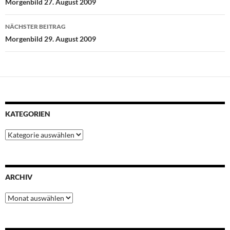
Morgenbild 27. August 2009
o
r
p
e
I
k
p
s
n
NÄCHSTER BEITRAG
t
Morgenbild 29. August 2009
KATEGORIEN
Kategorien
ARCHIV
Archiv