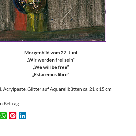
Morgenbild vom 27. Juni
„Wir werden frei sein“
„We will be free“
„Estaremos libre“
l, Acrylpaste, Glitter auf Aquarellbütten ca. 21 x 15 cm
en Beitrag
W
P
L
w
h
i
i
a
n
n