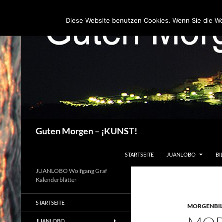
Zum
Inhalt
Diese Website benutzen Cookies. Wenn Sie die W
springen
Suchen
Guten Morgen – ¡KUNST!
STARTSEITE
JUANLOBO
BI
JUANLOBO Wolfgang Graf
Kalenderblätter
STARTSEITE
MORGENBI
JUANLOBO