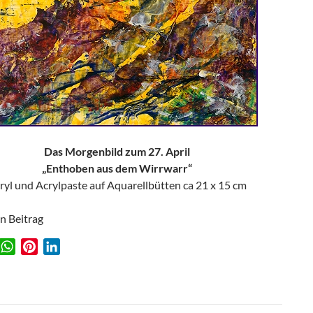
Das Morgenbild zum 27. April
„Enthoben aus dem Wirrwarr“
ryl und Acrylpaste auf Aquarellbütten ca 21 x 15 cm
en Beitrag
W
P
L
w
h
i
i
a
n
n
t
t
k