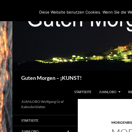
Zum
Inhalt
Diese Website benutzen Cookies. Wenn Sie die W
springen
Suchen
Guten Morgen – ¡KUNST!
STARTSEITE
JUANLOBO
BI
JUANLOBO Wolfgang Graf
Kalenderblätter
STARTSEITE
MORGENBI
JUANLOBO