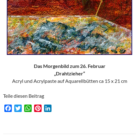
Das Morgenbild zum 26. Februar
„Drahtzieher“
Acryl und Acrylpaste auf Aquarellbütten ca 15 x 21 cm
Teile diesen Beitrag
F
T
W
P
L
a
w
h
i
i
c
i
a
n
n
e
t
t
t
k
Beitragsnavigation
b
t
s
e
e