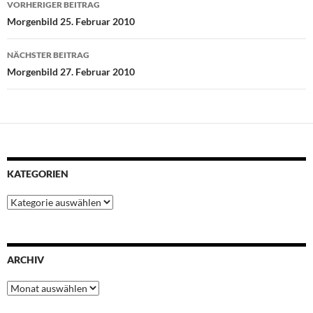
VORHERIGER BEITRAG
o
e
A
r
d
Morgenbild 25. Februar 2010
o
r
p
e
I
k
p
s
n
NÄCHSTER BEITRAG
t
Morgenbild 27. Februar 2010
KATEGORIEN
Kategorien
ARCHIV
Archiv