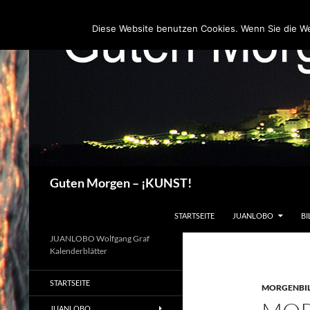
Zum
Inhalt
Diese Website benutzen Cookies. Wenn Sie die W
springen
Suchen
Guten Morgen – ¡KUNST!
STARTSEITE
JUANLOBO
BI
JUANLOBO Wolfgang Graf
Kalenderblätter
STARTSEITE
MORGENBI
JUANLOBO