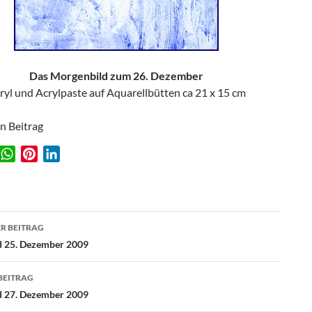
Das Morgenbild zum 26. Dezember
ryl und Acrylpaste auf Aquarellbütten ca 21 x 15 cm
en Beitrag
W
P
L
w
h
i
i
a
n
n
t
t
k
agsnavigation
s
e
e
R BEITRAG
A
r
d
d 25. Dezember 2009
p
e
I
p
s
n
BEITRAG
t
d 27. Dezember 2009