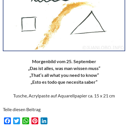
Morgenbild vom 25. September
„Das ist alles, was man wissen muss“
„That’s all what you need to know“
„Esto es todo que necesita saber“
Tusche, Acrylpaste auf Aquarellpapier ca. 15 x 21 cm
Teile diesen Beitrag
F
T
W
P
L
a
w
h
i
i