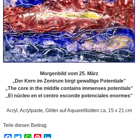
Morgenbild vom 25. März
„Der Kern im Zentrum birgt gewaltige Potentiale“
„The core in the middle contains immenses potentials“
„El núcleo en el centro esconde potenciales enormes“
Acryl, Acrylpaste, Glitter auf Aquarellbütten ca. 15 x 21 cm
Teile diesen Beitrag
F
T
W
P
L