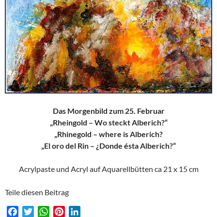
Das Morgenbild zum 25. Februar
„Rheingold – Wo steckt Alberich?“
„Rhinegold – where is Alberich?
„El oro del Rin – ¿Donde ésta Alberich?“
Acrylpaste und Acryl auf Aquarellbütten ca 21 x 15 cm
Teile diesen Beitrag
F
T
W
P
L