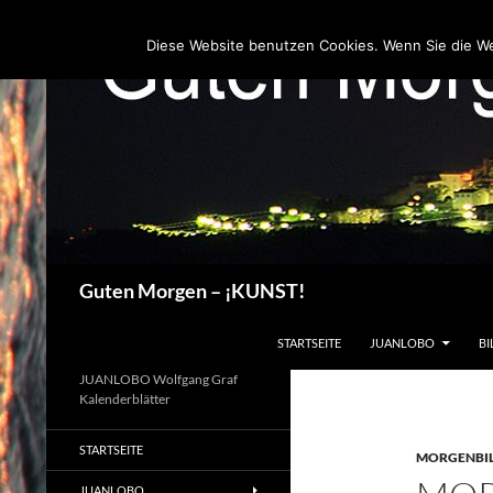
Zum
Inhalt
Diese Website benutzen Cookies. Wenn Sie die W
springen
Suchen
Guten Morgen – ¡KUNST!
STARTSEITE
JUANLOBO
BI
JUANLOBO Wolfgang Graf
Kalenderblätter
STARTSEITE
MORGENBI
JUANLOBO