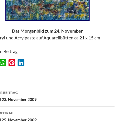
Das Morgenbild zum 24. November
ryl und Acrylpaste auf Aquarellbütten ca 21 x 15 cm
en Beitrag
W
P
L
w
h
i
i
a
n
n
t
t
k
agsnavigation
s
e
e
R BEITRAG
A
r
d
d 23. November 2009
p
e
I
p
s
n
BEITRAG
t
d 25. November 2009