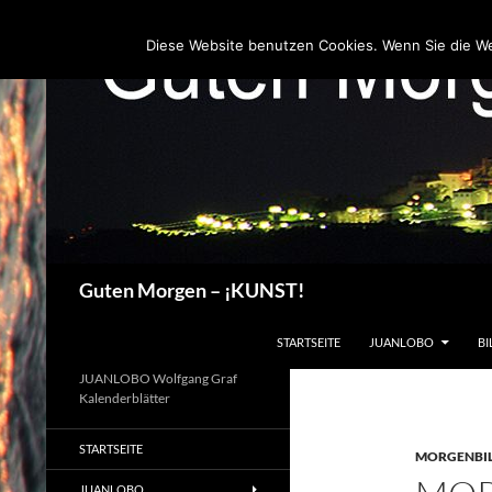
Zum
Inhalt
Diese Website benutzen Cookies. Wenn Sie die W
springen
Suchen
Guten Morgen – ¡KUNST!
STARTSEITE
JUANLOBO
BI
JUANLOBO Wolfgang Graf
Kalenderblätter
STARTSEITE
MORGENBI
JUANLOBO