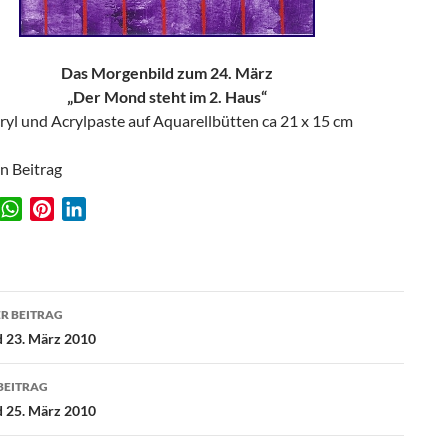
Das Morgenbild zum 24. März
„Der Mond steht im 2. Haus“
ryl und Acrylpaste auf Aquarellbütten ca 21 x 15 cm
en Beitrag
W
P
L
w
h
i
i
a
n
n
t
t
k
agsnavigation
s
e
e
R BEITRAG
A
r
d
 23. März 2010
p
e
I
p
s
n
BEITRAG
t
 25. März 2010