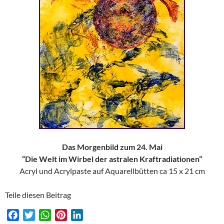
Das Morgenbild zum 24. Mai
“Die Welt im Wirbel der astralen Kraftradiationen”
Acryl und Acrylpaste auf Aquarellbütten ca 15 x 21 cm
Teile diesen Beitrag
F
T
W
P
L