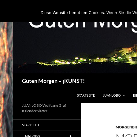
Zum
Inhalt
Diese Website benutzen Cookies. Wenn Sie die W
springen
Suchen
Guten Morgen – ¡KUNST!
STARTSEITE
JUANLOBO
BI
JUANLOBO Wolfgang Graf
Kalenderblätter
STARTSEITE
MORGENBI
JUANLOBO