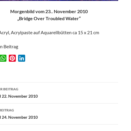
Morgenbild vom 23.. November 2010
„Bridge Over Troubled Water“
Acryl, Acrylpaste auf Aquarellbütten ca 15 x 21 cm
en Beitrag
W
P
L
w
h
i
i
a
n
n
t
t
k
agsnavigation
s
e
e
R BEITRAG
A
r
d
d 22. November 2010
p
e
I
p
s
n
BEITRAG
t
d 24. November 2010