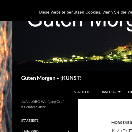
Zum
Inhalt
Diese Website benutzen Cookies. Wenn Sie die W
springen
Suchen
Guten Morgen – ¡KUNST!
STARTSEITE
JUANLOBO
BI
JUANLOBO Wolfgang Graf
Kalenderblätter
STARTSEITE
MORGENBI
JUANLOBO