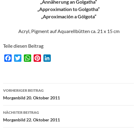
„Annäherung an Golgatha“
„Approximation to Golgotha“
„Aproximación a Gólgota“
Acryl, Pigment auf Aquarellbütten ca. 21 x 15 cm
Teile diesen Beitrag
F
T
W
P
L
a
w
h
i
i
c
i
a
n
n
e
t
t
t
k
Beitragsnavigation
b
t
s
e
e
VORHERIGER BEITRAG
o
e
A
r
d
Morgenbild 20. Oktober 2011
o
r
p
e
I
k
p
s
n
NÄCHSTER BEITRAG
t
Morgenbild 22. Oktober 2011