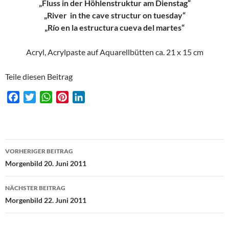
„Fluss in der Höhlenstruktur am Dienstag“
„River in the cave structur on tuesday“
„Río en la estructura cueva del martes“
Acryl, Acrylpaste auf Aquarellbütten ca. 21 x 15 cm
Teile diesen Beitrag
F
T
W
P
L
a
w
h
i
i
c
i
a
n
n
e
t
t
t
k
Beitragsnavigation
b
t
s
e
e
VORHERIGER BEITRAG
o
e
A
r
d
Morgenbild 20. Juni 2011
o
r
p
e
I
k
p
s
n
NÄCHSTER BEITRAG
t
Morgenbild 22. Juni 2011