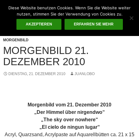
Zum
Diese Website benutzen Cookies. Wenn Sie die Website weiter
Inhalt
Suchen
nutzen, stimmen Sie der Verwendung von Cookies zu.
Guten Morgen – ¡KUNST!
springen
AKZEPTIEREN
ERFAHREN SIE MEHR
PRIMÄR
MENÜ
MORGENBILD
MORGENBILD 21.
DEZEMBER 2010
DIENSTAG, 21. DEZEMBER 2010
JUANLOBO
Morgenbild vom 21. Dezember 2010
„Der Himmel über nirgendwo“
„The sky over nowhere“
„El cielo de ningun lugar“
Acryl, Quarzsand, Acrylpaste auf Aquarellbütten ca. 21 x 15