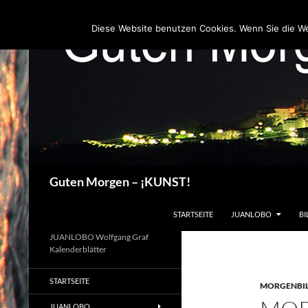
Zum
Inhalt
Diese Website benutzen Cookies. Wenn Sie die W
springen
Suchen
Guten Morgen – ¡KUNST!
STARTSEITE
JUANLOBO
BI
JUANLOBO Wolfgang Graf
Kalenderblätter
STARTSEITE
MORGENBI
JUANLOBO