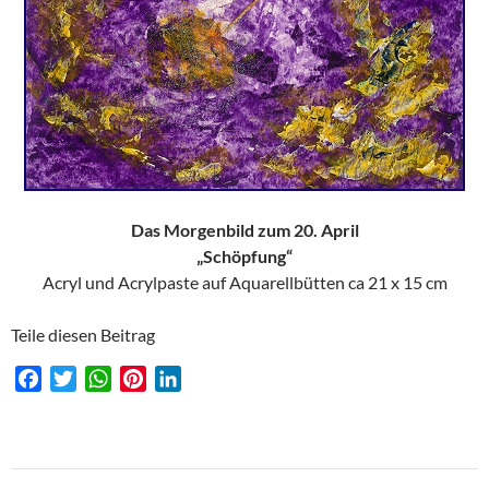
Das Morgenbild zum 20. April
„Schöpfung“
Acryl und Acrylpaste auf Aquarellbütten ca 21 x 15 cm
Teile diesen Beitrag
F
T
W
P
L
a
w
h
i
i
c
i
a
n
n
e
t
t
t
k
Beitragsnavigation
b
t
s
e
e