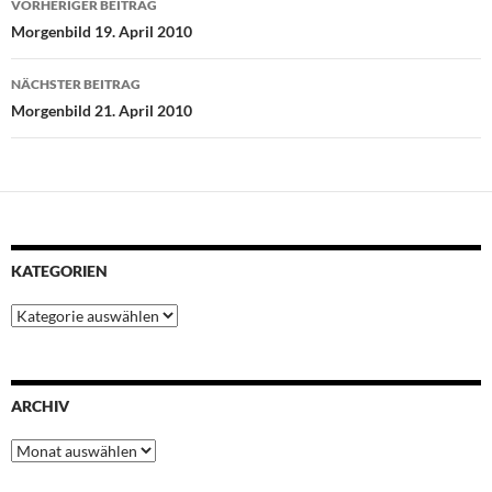
VORHERIGER BEITRAG
o
e
A
r
d
Morgenbild 19. April 2010
o
r
p
e
I
k
p
s
n
NÄCHSTER BEITRAG
t
Morgenbild 21. April 2010
KATEGORIEN
Kategorien
ARCHIV
Archiv