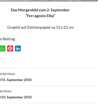
Das Morgenbild zum 2. September
“Ferragosto Elba”
Graphit auf Zeichenpapier ca 15 x 21 cm
en Beitrag
W
P
L
w
h
i
i
a
n
n
t
t
k
agsnavigation
s
e
e
R BEITRAG
A
r
d
 01. September 2010
p
e
I
p
s
n
BEITRAG
t
 03. September 2010