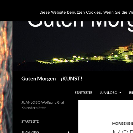
Zum
Inhalt
Diese Website benutzen Cookies. Wenn Sie die W
springen
Suchen
Guten Morgen – ¡KUNST!
STARTSEITE
JUANLOBO
BI
JUANLOBO Wolfgang Graf
Kalenderblätter
STARTSEITE
MORGENBI
JUANLOBO