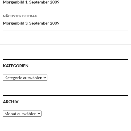
Morgenbild 1. September 2009
o
r
p
e
I
k
p
s
n
NÄCHSTER BEITRAG
t
Morgenbild 3. September 2009
KATEGORIEN
Kategorien
ARCHIV
Archiv