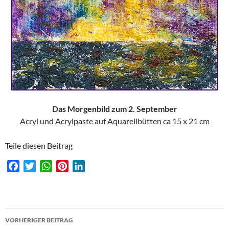
Das Morgenbild zum 2. September
Acryl und Acrylpaste auf Aquarellbütten ca 15 x 21 cm
Teile diesen Beitrag
F
T
W
P
L
a
w
h
i
i
c
i
a
n
n
e
t
t
t
k
Beitragsnavigation
b
t
s
e
e
VORHERIGER BEITRAG
o
e
A
r
d