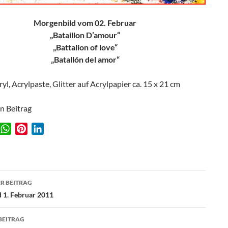
Morgenbild vom 02. Februar
„Bataillon D’amour“
„Battalion of love“
„Batallón del amor“
ryl, Acrylpaste, Glitter auf Acrylpapier ca. 15 x 21 cm
en Beitrag
W
P
L
w
h
i
i
a
n
n
t
t
k
agsnavigation
s
e
e
R BEITRAG
A
r
d
 1. Februar 2011
p
e
I
p
s
n
BEITRAG
t