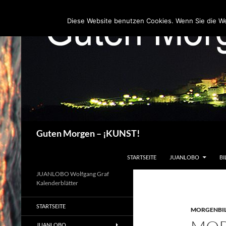
Zum
Inhalt
Diese Website benutzen Cookies. Wenn Sie die W
springen
Suchen
Guten Morgen – ¡KUNST!
STARTSEITE
JUANLOBO
BI
JUANLOBO Wolfgang Graf
Kalenderblätter
STARTSEITE
MORGENBI
JUANLOBO