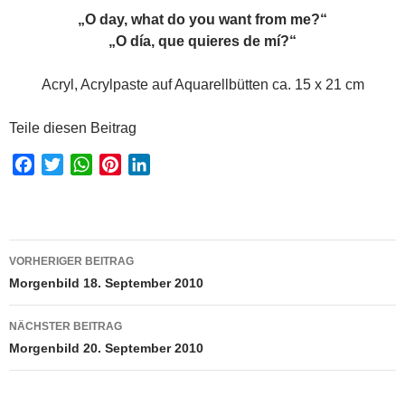
„O day, what do you want from me?“
„O día, que quieres de mí?“
Acryl, Acrylpaste auf Aquarellbütten ca. 15 x 21 cm
Teile diesen Beitrag
F
T
W
P
L
a
w
h
i
i
c
i
a
n
n
e
t
t
t
k
Beitragsnavigation
b
t
s
e
e
VORHERIGER BEITRAG
o
e
A
r
d
Morgenbild 18. September 2010
o
r
p
e
I
k
p
s
n
NÄCHSTER BEITRAG
t
Morgenbild 20. September 2010