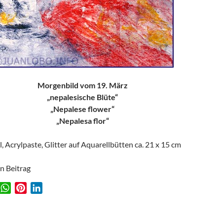
Morgenbild vom 19. März
„nepalesische Blüte“
„Nepalese flower“
„Nepalesa flor“
l, Acrylpaste, Glitter auf Aquarellbütten ca. 21 x 15 cm
en Beitrag
W
P
L
w
h
i
i
a
n
n