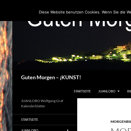
Zum
Inhalt
Diese Website benutzen Cookies. Wenn Sie die W
springen
Suchen
Guten Morgen – ¡KUNST!
STARTSEITE
JUANLOBO
BI
JUANLOBO Wolfgang Graf
Kalenderblätter
STARTSEITE
MORGENBI
JUANLOBO