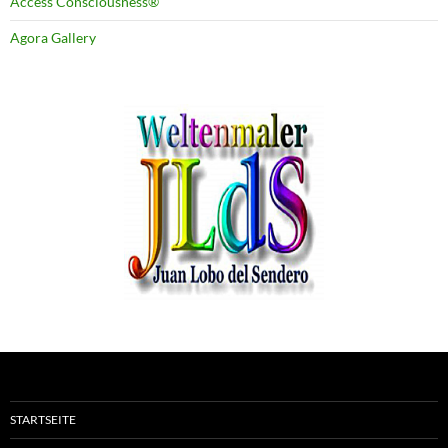
Access Consciousness®
Agora Gallery
STARTSEITE