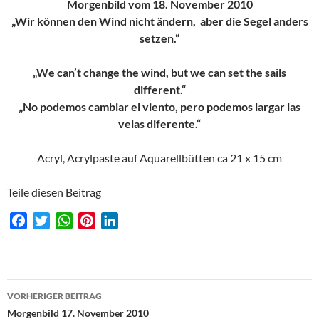
Morgenbild vom 18. November 2010
„Wir können den Wind nicht ändern, aber die Segel anders
setzen.“
„We can’t change the wind, but we can set the sails
different.“
„No podemos cambiar el viento, pero podemos largar las
velas diferente.“
Acryl, Acrylpaste auf Aquarellbütten ca 21 x 15 cm
Teile diesen Beitrag
F
T
W
P
L
a
w
h
i
i
c
i
a
n
n
e
t
t
t
k
Beitragsnavigation
b
t
s
e
e
VORHERIGER BEITRAG
o
e
A
r
d
Morgenbild 17. November 2010