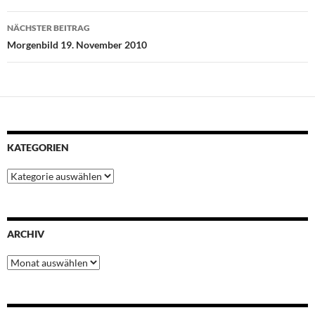
o
r
p
e
I
k
p
s
n
NÄCHSTER BEITRAG
t
Morgenbild 19. November 2010
KATEGORIEN
Kategorien
ARCHIV
Archiv