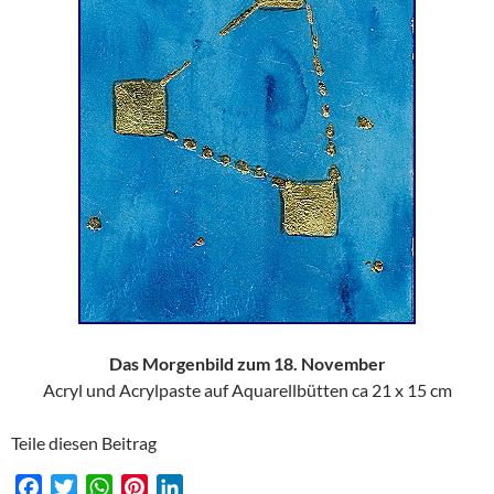
Das Morgenbild zum 18. November
Acryl und Acrylpaste auf Aquarellbütten ca 21 x 15 cm
Teile diesen Beitrag
F
T
W
P
L