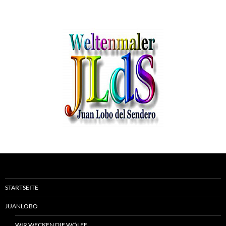
STARTSEITE
JUANLOBO
WIR WECKEN DIE WÖLFE