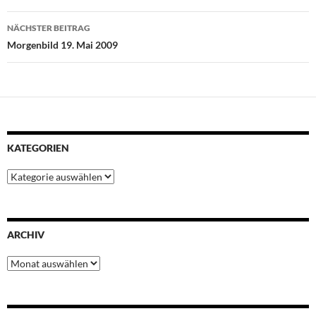
o
r
p
e
I
k
p
s
n
NÄCHSTER BEITRAG
t
Morgenbild 19. Mai 2009
KATEGORIEN
Kategorien
ARCHIV
Archiv