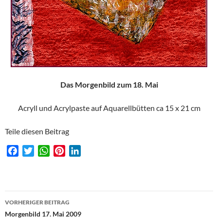
Das Morgenbild zum 18. Mai
Acryll und Acrylpaste auf Aquarellbütten ca 15 x 21 cm
Teile diesen Beitrag
F
T
W
P
L
a
w
h
i
i
c
i
a
n
n
e
t
t
t
k
Beitragsnavigation
b
t
s
e
e
VORHERIGER BEITRAG
o
e
A
r
d
Morgenbild 17. Mai 2009