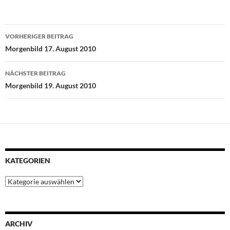
c
i
a
n
n
e
t
t
t
k
Beitragsnavigation
b
t
s
e
e
VORHERIGER BEITRAG
o
e
A
r
d
Morgenbild 17. August 2010
o
r
p
e
I
k
p
s
n
NÄCHSTER BEITRAG
t
Morgenbild 19. August 2010
KATEGORIEN
Kategorien
ARCHIV