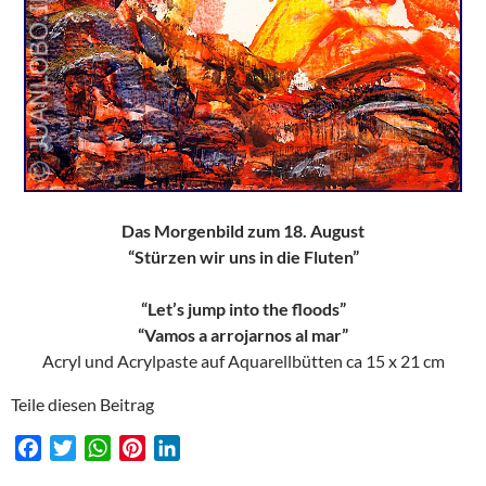
Das Morgenbild zum 18. August
“Stürzen wir uns in die Fluten”
“Let’s jump into the floods”
“Vamos a arrojarnos al mar”
Acryl und Acrylpaste auf Aquarellbütten ca 15 x 21 cm
Teile diesen Beitrag
F
T
W
P
L
a
w
h
i
i