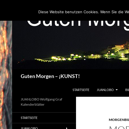
Zum
Inhalt
Diese Website benutzen Cookies. Wenn Sie die W
springen
Suchen
Guten Morgen – ¡KUNST!
STARTSEITE
JUANLOBO
BI
JUANLOBO Wolfgang Graf
Kalenderblätter
STARTSEITE
MORGENBI
JUANLOBO