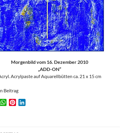
Morgenbild vom 16. Dezember 2010
„ADD-ON“
Acryl. Acrylpaste auf Aquarellbütten ca. 21 x 15 cm
en Beitrag
W
P
L
w
h
i
i
a
n
n
t
t
k
agsnavigation
s
e
e