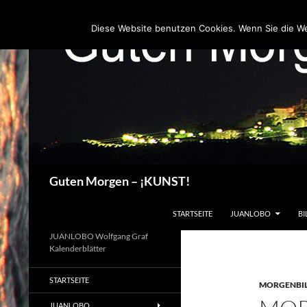
Zum
Inhalt
Diese Website benutzen Cookies. Wenn Sie die W
springen
Suchen
Guten Morgen – ¡KUNST!
STARTSEITE
JUANLOBO
BI
JUANLOBO Wolfgang Graf
Kalenderblätter
STARTSEITE
MORGENBI
JUANLOBO