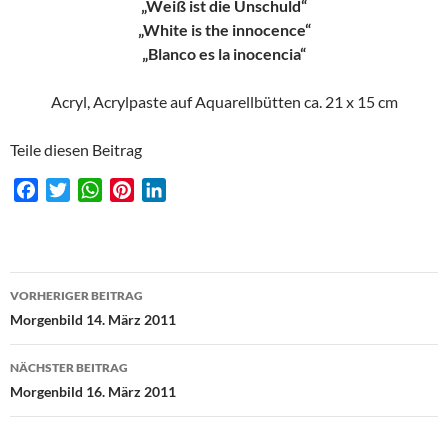
„Weiß ist die Unschuld“
„White is the innocence“
„Blanco es la inocencia“
Acryl, Acrylpaste auf Aquarellbütten ca. 21 x 15 cm
Teile diesen Beitrag
F
T
W
P
L
a
w
h
i
i
c
i
a
n
n
e
t
t
t
k
Beitragsnavigation
b
t
s
e
e
VORHERIGER BEITRAG
o
e
A
r
d
Morgenbild 14. März 2011
o
r
p
e
I
k
p
s
n
NÄCHSTER BEITRAG
t
Morgenbild 16. März 2011