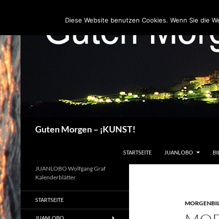
Zum
Inhalt
Diese Website benutzen Cookies. Wenn Sie die W
springen
Suchen
Guten Morgen – ¡KUNST!
STARTSEITE
JUANLOBO
BI
JUANLOBO Wolfgang Graf
Kalenderblätter
STARTSEITE
MORGENBI
JUANLOBO