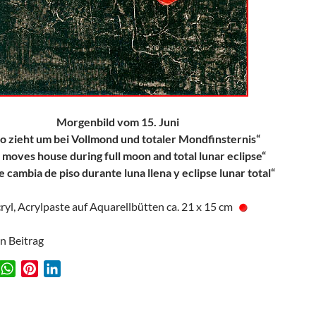
Morgenbild vom 15. Juni
o zieht um bei Vollmond und totaler Mondfinsternis“
moves house during full moon and total lunar eclipse“
 cambia de piso durante luna llena y eclipse lunar total“
ryl, Acrylpaste auf Aquarellbütten ca. 21 x 15 cm
en Beitrag
W
P
L
w
h
i
i
a
n
n