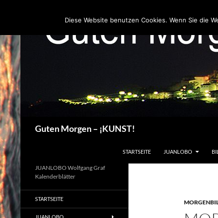
Zum
Inhalt
Diese Website benutzen Cookies. Wenn Sie die W
springen
Suchen
Guten Morgen – ¡KUNST!
STARTSEITE
JUANLOBO
BI
JUANLOBO Wolfgang Graf
Kalenderblätter
STARTSEITE
MORGENBI
JUANLOBO