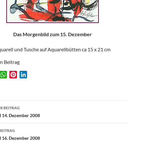
Das Morgenbild zum 15. Dezember
uarell und Tusche auf Aquarellbütten ca 15 x 21 cm
en Beitrag
W
P
L
w
h
i
i
a
n
n
t
t
k
agsnavigation
s
e
e
R BEITRAG
A
r
d
d 14. Dezember 2008
p
e
I
p
s
n
BEITRAG
t
d 16. Dezember 2008