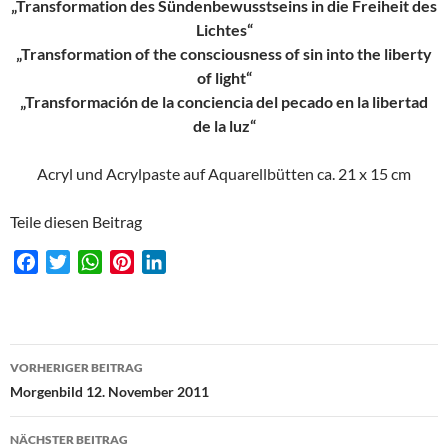
„Transformation des Sündenbewusstseins in die Freiheit des
Lichtes“
„Transformation of the consciousness of sin into the liberty
of light“
„Transformación de la conciencia del pecado en la libertad
de la luz“
Acryl und Acrylpaste auf Aquarellbütten ca. 21 x 15 cm
Teile diesen Beitrag
F
T
W
P
L
a
w
h
i
i
c
i
a
n
n
e
t
t
t
k
Beitragsnavigation
b
t
s
e
e
VORHERIGER BEITRAG
o
e
A
r
d
Morgenbild 12. November 2011
o
r
p
e
I
k
p
s
n
NÄCHSTER BEITRAG