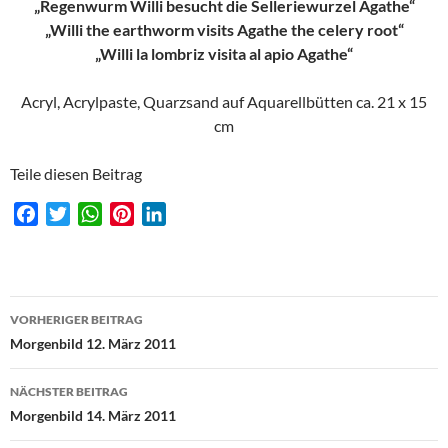
„Regenwurm Willi besucht die Selleriewurzel Agathe“
„Willi the earthworm visits Agathe the celery root“
„Willi la lombriz visita al apio Agathe“
Acryl, Acrylpaste, Quarzsand auf Aquarellbütten ca. 21 x 15
cm
Teile diesen Beitrag
F
T
W
P
L
a
w
h
i
i
c
i
a
n
n
e
t
t
t
k
Beitragsnavigation
b
t
s
e
e
VORHERIGER BEITRAG
o
e
A
r
d
Morgenbild 12. März 2011
o
r
p
e
I
k
p
s
n
NÄCHSTER BEITRAG
t
Morgenbild 14. März 2011