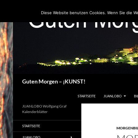
Zum
Inhalt
Diese Website benutzen Cookies. Wenn Sie die W
springen
Suchen
Guten Morgen – ¡KUNST!
STARTSEITE
JUANLOBO
BI
JUANLOBO Wolfgang Graf
Kalenderblätter
STARTSEITE
MORGENBI
JUANLOBO