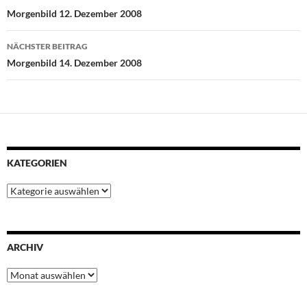
o
e
A
r
d
Morgenbild 12. Dezember 2008
o
r
p
e
I
k
p
s
n
NÄCHSTER BEITRAG
t
Morgenbild 14. Dezember 2008
KATEGORIEN
Kategorien
ARCHIV
Archiv