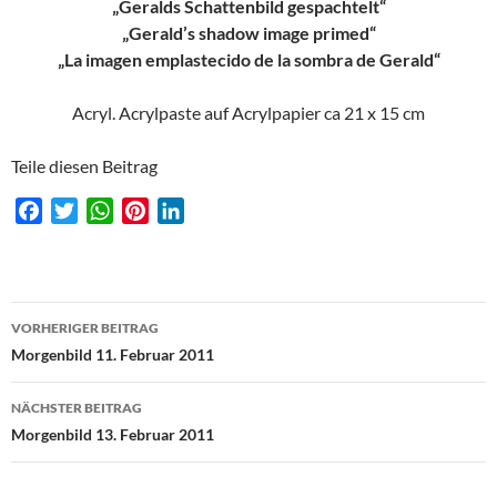
„Geralds Schattenbild gespachtelt“
„Gerald’s shadow image primed“
„La imagen emplastecido de la sombra de Gerald“
Acryl. Acrylpaste auf Acrylpapier ca 21 x 15 cm
Teile diesen Beitrag
F
T
W
P
L
a
w
h
i
i
c
i
a
n
n
e
t
t
t
k
Beitragsnavigation
b
t
s
e
e
VORHERIGER BEITRAG
o
e
A
r
d
Morgenbild 11. Februar 2011
o
r
p
e
I
k
p
s
n
NÄCHSTER BEITRAG
t
Morgenbild 13. Februar 2011