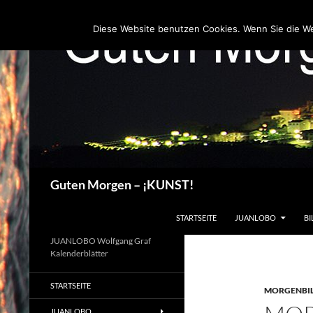
Zum
Inhalt
Diese Website benutzen Cookies. Wenn Sie die W
springen
Suchen
Guten Morgen – ¡KUNST!
STARTSEITE
JUANLOBO
BI
JUANLOBO Wolfgang Graf
Kalenderblätter
STARTSEITE
MORGENBI
JUANLOBO