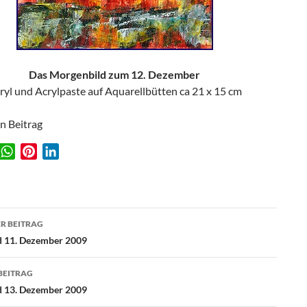
Das Morgenbild zum 12. Dezember
ryl und Acrylpaste auf Aquarellbütten ca 21 x 15 cm
en Beitrag
W
P
L
w
h
i
i
a
n
n
t
t
k
agsnavigation
s
e
e
R BEITRAG
A
r
d
d 11. Dezember 2009
p
e
I
p
s
n
BEITRAG
t
d 13. Dezember 2009